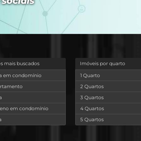
 sociais
os mais buscados
Imóveis por quarto
a em condomínio
1 Quarto
rtamento
2 Quartos
a
3 Quartos
reno em condomínio
4 Quartos
a
5 Quartos