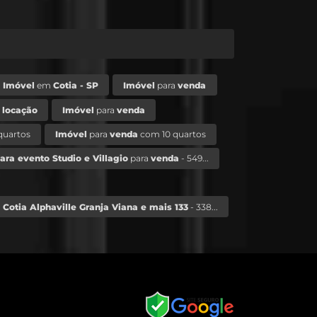
Imóvel
em
Cotia - SP
Imóvel
para
venda
a
locação
Imóvel
para
venda
quartos
Imóvel
para
venda
com 10 quartos
ra evento Studio e Villagio
para
venda
- 549...
otia Alphaville Granja Viana e mais 133
- 338...