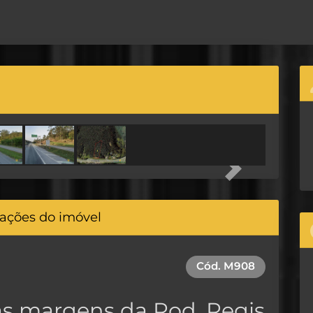
Next
ações do imóvel
Cód.
M908
às margens da Rod. Regis