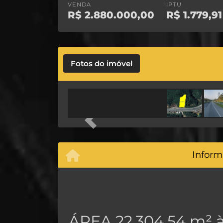
VENDA
IPTU
R$
2.880.000,00
R$
1.779,91
Fotos do imóvel
Previous
Inform
ÁREA 22.304,54 m² 