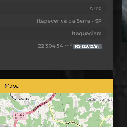
Área
Itapecerica da Serra - SP
Itaquaciara
22.304,54 m²
R$ 129,12/m²
Mapa