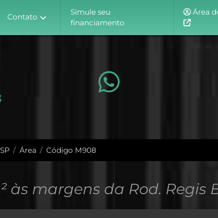
Simule seu
Área do
Contato
financiamento
 SP
Área
Código M908
² às margens da Rod. Regis B