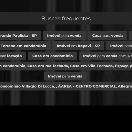
Buscas frequentes
ande Paulista - SP
Imóvel
para
venda
Casa
para
venda
Terreno em condomínio
Imóvel
em
Itapevi - SP
Imóvel
par
para
locação
Casa em condomínio
Imóvel
para
venda
com 4 
m condomínio, Casa em rua fechada, Casa em Vila Fechada, Espaço pa
Imóvel
para
venda
ondomínio Villagio Di Lucca, , ÁAREA - CENTRO COMERCIAL, Allegro C