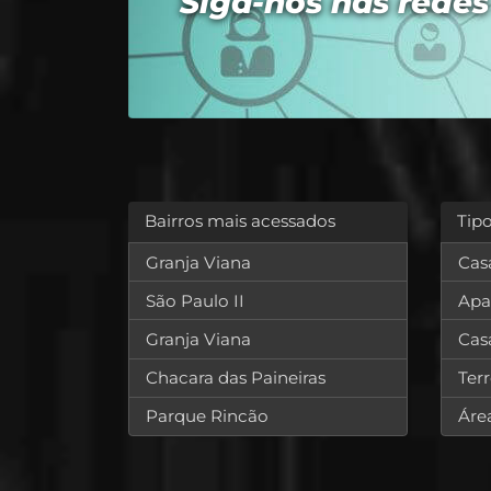
Siga-nos nas redes
Bairros mais acessados
Tip
Granja Viana
Cas
São Paulo II
Apa
Granja Viana
Cas
Chacara das Paineiras
Ter
Parque Rincão
Áre