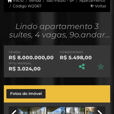
Início
Venda
São Paulo - SP
Apartamento
Código W2067
Voltar
Lindo apartamento 3
suítes, 4 vagas, 9o.andar
Vista Parque do Povo Itaim
VENDA
CONDOMÍNIO
R$
8.000.000,00
R$
5.498,00
IPTU MENSAL
R$
3.024,00
Fotos do imóvel