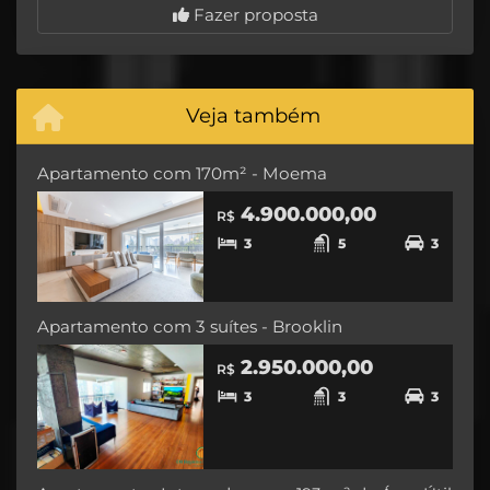
Fazer proposta
Veja também
Apartamento com 170m² - Moema
4.900.000,00
R$
3
5
3
Apartamento com 3 suítes - Brooklin
2.950.000,00
R$
3
3
3