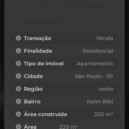
Fundo de Melhorias:
R$1.000,00/mês
(8
de 10 parcelas pagas)
IPTU:
R$3.202,08/mês
(10 parcelas)
Transação
Venda
Finalidade
Residencial
Tipo de imóvel
Apartamento
Cidade
São Paulo - SP
Região
oeste
Bairro
Itaim Bibi
Área construída
220 m²
Área
220 m²