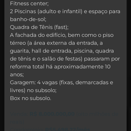
Fitness center;
2 Piscinas (adulto e infantil) e espaço para
banho-de-sol;
Quadra de Tênis (fast);
A fachada do edifício, bem como o piso
térreo (a área externa da entrada, a
guarita, hall de entrada, piscina, quadra
de tênis e o salão de festas) passaram por
reforma total há aproximadamente 10
anos;
Garagem: 4 vagas (fixas, demarcadas e
livres) no subsolo;
Box no subsolo.
Venda:
R$ 8.000.000,00
(oito milhões de
reais)
Condomínio:
R$5.498,22/mês