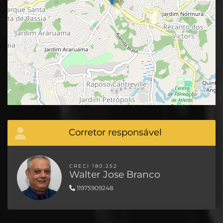
Corretor responsável
CRECI 180.252
Walter Jose Branco
11975909248