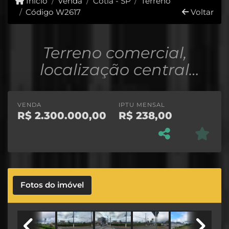
Início
Venda
Cotia - SP
Terreno
Código W2617
Voltar
Terreno comercial,
localização central
privilegiada, esquina,
plano
VENDA
IPTU MENSAL
R$
2.300.000,00
R$
238,00
Fotos do imóvel