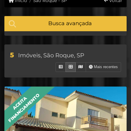
Início
São Roque - SP
Voltar
Busca avançada
5
Imóveis, São Roque, SP
Mais recentes
FINANCIAMENTO
ACEITA