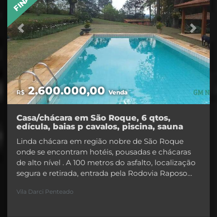
Previous
Next
2.600.000,00
R$
Venda
Casa/chácara em São Roque, 6 qtos,
edícula, baias p cavalos, piscina, sauna
Linda chácara em região nobre de São Roque
onde se encontram hotéis, pousadas e chácaras
de alto nível . A 100 metros do asfalto, localização
segura e retirada, entrada pela Rodovia Raposo
Tavares no km 55 e a somente 5 km do centro da
Vila Darci Penteado
cidade. Totalmente ajardinada, árvores antigas,
terreno completamente plano. Casa principal
com 6 dormitórios, sendo 2 suítes master, com 5