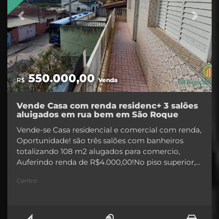
o proprietário pede está muito abaixo de
Previous
Next
mercado, grande oportunidade agora que a RT
duplicou a tendência é valorização!Sómente
venda! não faz parcerias!documentos ok
550.000,00
R$
Venda
Vende Casa com renda residenc+ 3 salões
aluigados em rua bem em São Roque
Vende-se Casa residencial e comercial com renda,
Oportunidade! são três salões com banheiros
totalizando 108 m2 alugados para comercio,
Auferindo renda de R$4.000,00!No piso superior,
casa com dois amplos dormitórios, sala, cozinha,
Centro
banheiro, quintal com área gourmet,
churrasqueira e forno a lenha.Nos fundos, um
quintal com várias plantas frutíferas.Ótima
localização rua de comercio, onde passam ônibus