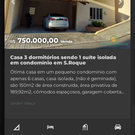
Previous
Next
750.000,00
R$
Venda
Casa 3 dormitórios sendo 1 suíte isolada
em condomínio em S.Roque
Ótima casa em um pequeno condomínio com
apenas 6 casas, casa isolada, (não é geminada),
são 150m2 de área construída, área privativa de
189,92m2, cômodos espaçosos, garagem coberta
para 2 carros, 3 dormitórios sendo 1 suíte com
Jardim Villaça
sacada, cozinha com planejados banheiros com
box, copa, cozinha, área de serviço, banheiro
social, lavabo, interfone, portão eletrônico.Área
comum de 450m2, condomínio com apenas 6
famílias de ótima indole, com baixo valor de