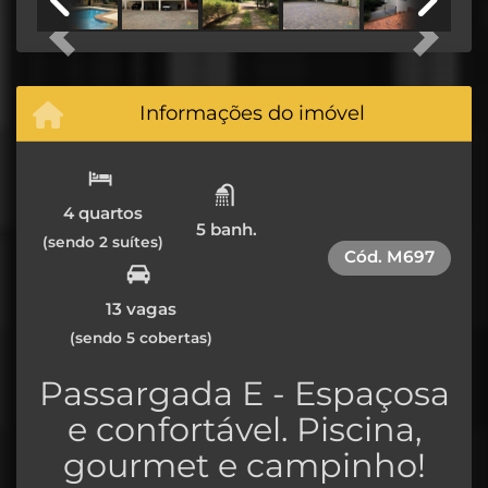
Previous
Next
Informações do imóvel
4 quartos
5 banh.
(sendo 2 suítes)
Cód.
M697
13 vagas
(sendo 5 cobertas)
Passargada E - Espaçosa
e confortável. Piscina,
gourmet e campinho!