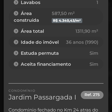
Lavabos
1
Área
587,50 m²
construída
R$ 4.340,43/m²
Área total
1311,90 m²
Idade do imóvel
36 anos (1990)
Estuda permuta
Sim
Aceita financiamento
Sim
CONDOMÍNIO
Ref.
275
Jardim Passargada I
Condominio fechado no Km 24 atras do