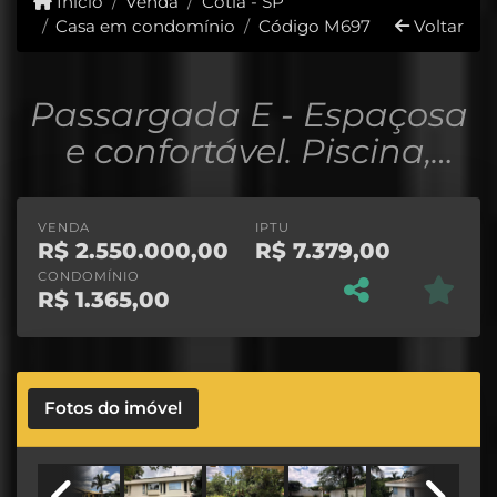
Início
Venda
Cotia - SP
Casa em condomínio
Código M697
Voltar
Passargada E - Espaçosa
e confortável. Piscina,
gourmet e campinho!
VENDA
IPTU
R$
2.550.000,00
R$
7.379,00
CONDOMÍNIO
R$
1.365,00
Fotos do imóvel