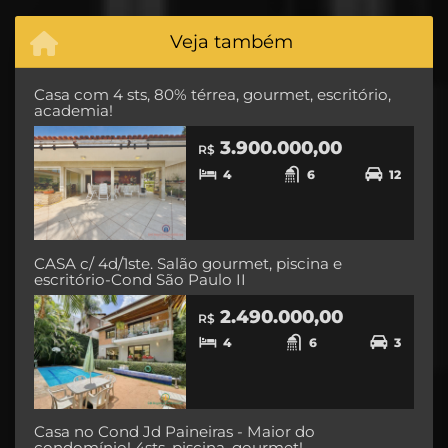
Veja também
Casa com 4 sts, 80% térrea, gourmet, escritório,
academia!
3.900.000,00
R$
4
6
12
CASA c/ 4d/1ste. Salão gourmet, piscina e
escritório-Cond São Paulo II
2.490.000,00
R$
4
6
3
Casa no Cond Jd Paineiras - Maior do
condomínio! 4sts, piscina, gourmet!