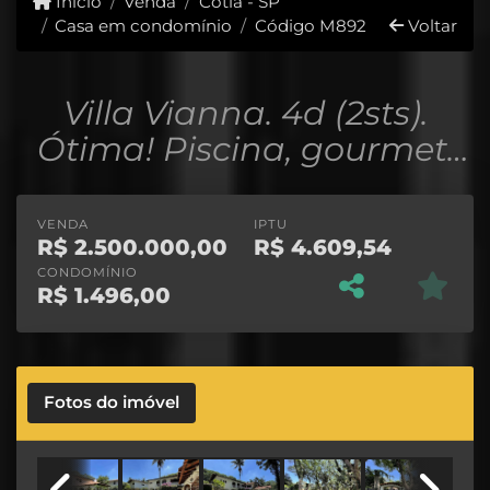
Início
Venda
Cotia - SP
Casa em condomínio
Código M892
Voltar
Villa Vianna. 4d (2sts).
Ótima! Piscina, gourmet,
hóspedes, home-office!
VENDA
IPTU
R$
2.500.000,00
R$
4.609,54
CONDOMÍNIO
R$
1.496,00
Fotos do imóvel