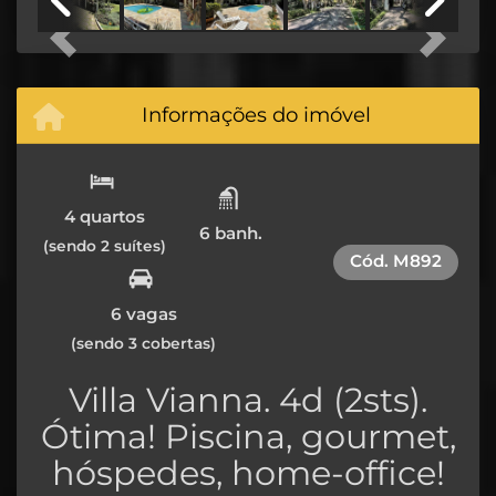
Previous
Next
Informações do imóvel
4 quartos
6 banh.
(sendo 2 suítes)
Cód.
M892
6 vagas
(sendo 3 cobertas)
Villa Vianna. 4d (2sts).
Ótima! Piscina, gourmet,
hóspedes, home-office!