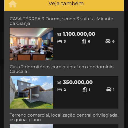
Veja também
CASA TÉRREA 3 Dorms, sendo 3 suítes - Mirante
da Granja
1.100.000,00
R$
3
6
6
Casa 2 dormitórios com quintal em condomínio
Caucaia I
350.000,00
R$
2
1
1
Terreno comercial, localização central privilegiada,
esquina, plano