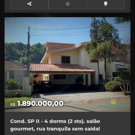
quarto ou. Quartinho Área churrasqueira Forno de
pizza obs: Documentos da casa em ordem
1.890.000,00
R$
Cond. SP II - 4 dorms (2 sts). salão
gourmet, rua tranquila sem saída!