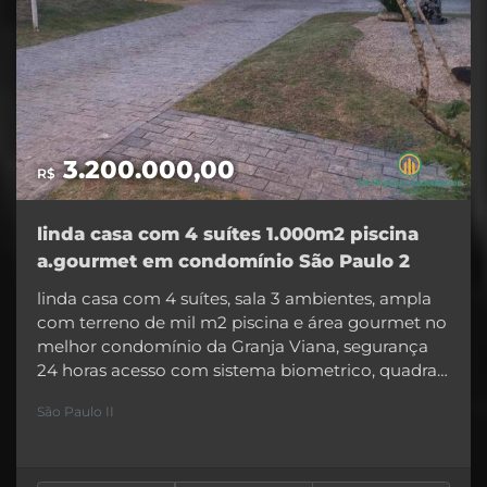
3.200.000,00
R$
linda casa com 4 suítes 1.000m2 piscina
a.gourmet em condomínio São Paulo 2
linda casa com 4 suítes, sala 3 ambientes, ampla
com terreno de mil m2 piscina e área gourmet no
melhor condomínio da Granja Viana, segurança
24 horas acesso com sistema biometrico, quadras
de tênis, e club bem equipado. O melhor da
São Paulo II
Região. Sala de lareira Sala jantar Sala tv Lavabo
Escritório Cozinha Despensa Lavanderia 4 suítes
Próximo piscina 2 banheiros Salão festa Um