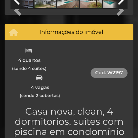
Previous
Next
Informações do imóvel
4 quartos
(sendo 4 suítes)
Cód.
W2197
4 vagas
(sendo 2 cobertas)
Casa nova, clean, 4
dormitorios, suítes com
piscina em condomínio