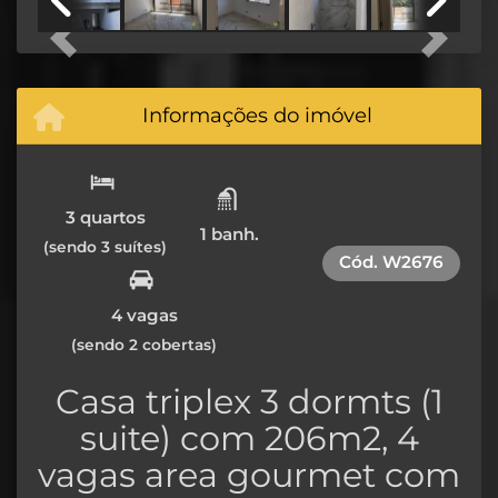
Previous
Next
Informações do imóvel
3 quartos
1 banh.
(sendo 3 suítes)
Cód.
W2676
4 vagas
(sendo 2 cobertas)
Casa triplex 3 dormts (1
suite) com 206m2, 4
vagas area gourmet com