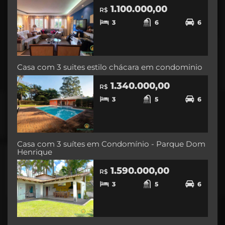
1.100.000,00
R$
3
6
6
Casa com 3 suites estilo chácara em condominio
1.340.000,00
R$
3
5
6
Casa com 3 suítes em Condomínio - Parque Dom
Henrique
1.590.000,00
R$
3
5
6