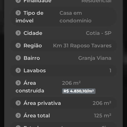
Finalidade
Residencial
Tipo de
Casa em
imóvel
condomínio
Cidade
Cotia - SP
Região
Km 31 Raposo Tavares
Bairro
Granja Viana
Lavabos
1
Área
206 m²
construída
R$ 4.830,10/m²
Área privativa
206 m²
Área total
125 m²