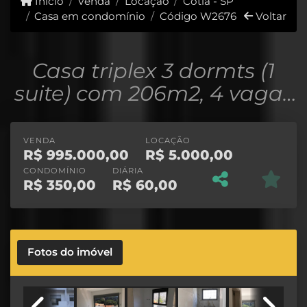
Início
Venda
Locação
Cotia - SP
Casa em condomínio
Código W2676
Voltar
Casa triplex 3 dormts (1
suite) com 206m2, 4 vagas
area gourmet com jacuzzi
VENDA
LOCAÇÃO
R$
995.000,00
R$
5.000,00
CONDOMÍNIO
DIÁRIA
R$
350,00
R$
60,00
Fotos do imóvel